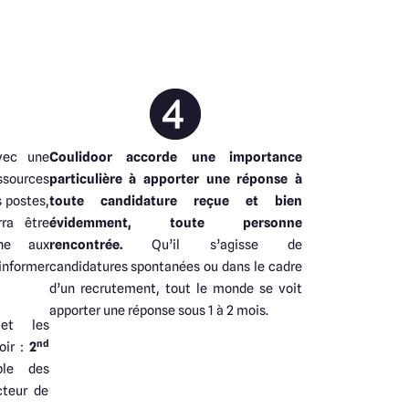
ec une
Coulidoor accorde une importance
sources
particulière à apporter une réponse à
 postes,
toute candidature reçue et bien
rra être
évidemment, toute personne
one aux
rencontrée.
Qu’il s’agisse de
informer
candidatures spontanées ou dans le cadre
d’un recrutement, tout le monde se voit
apporter une réponse sous 1 à 2 mois.
 et les
nd
ir :
2
le des
cteur de