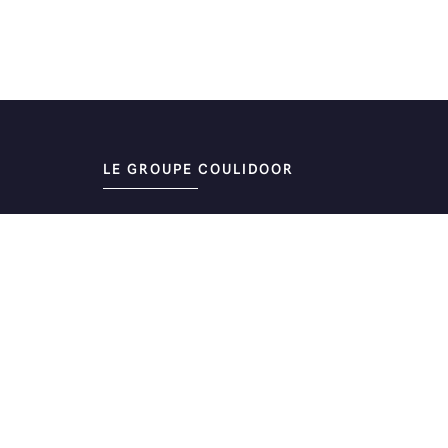
LE GROUPE COULIDOOR
LA RSE CHEZ COULIDOOR
REJOINDRE COULIDOOR
FAQ
ESPACE PRESSE