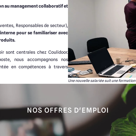
on au management collaboratif et
ventes, Responsables de secteur),
interne pour se familiariser avec
produits.
ir sont centrales chez Coulidoor.
poste, nous accompagnons nos
montée en compétences à travers
Une nouvelle salariée suit une formation 
NOS OFFRES D'EMPLOI