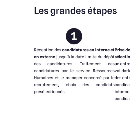
Les grandes étapes
Réception des
candidatures en interne et
Prise d
en externe
jusqu’à la date limite du dépôt
sélecti
des candidatures. Traitement des
un entre
candidatures par le service Ressources
validat
Humaines et le manager concerné par le
des entr
recrutement, choix des candidats
candid
présélectionnés.
inform
candida