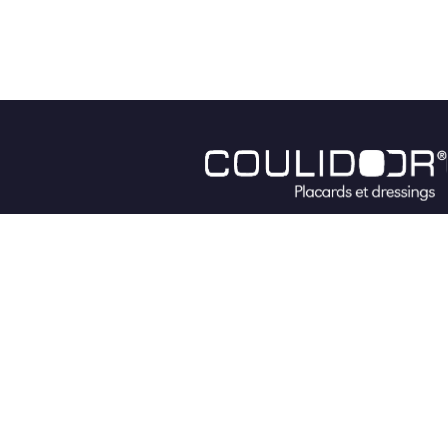
Fabricant de dressings, portes de placards,
verrières
et séparations de pièces français & sur-
mesure
CONTACTEZ-NOUS