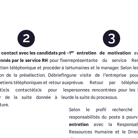
er
e contact avec les candidats pré –
1
entretien de motivation
av
onnés par le service RH
pour fixer
représentante du service Res
tien téléphonique et procéder à la
Humaines et le manager. Selon les
ion de la présélection. Débriefing
une visite de l’entreprise pou
etiens téléphoniques et retour aux
prévue. Retour par téléph
at(e)s contacté(e)s pour les
personnes rencontrées pour les 
er de la suite donnée à leur
de la suite du processus.
ture.
Selon le profil recherché
responsabilités du poste à pourvo
entretien
avec la Responsab
Ressources Humaine et le Dire