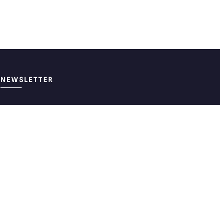
NEWSLETTER
J'accepte que les données transmises
via ce formulaires soient utilisées par
Coulidoor pour m’envoyer des newsletters.
Plus d'informations dans notre
politique de
confidentialité.